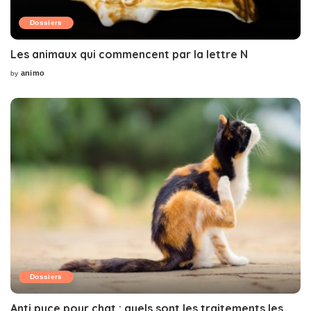
Dossiers
Les animaux qui commencent par la lettre N
animo
by
Posted
by
Dossiers
Anti puce pour chat : quels sont les traitements les