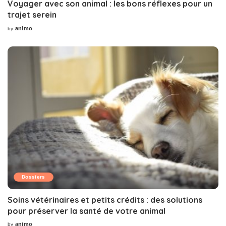
Voyager avec son animal : les bons réflexes pour un
trajet serein
animo
by
Posted
by
Dossiers
Soins vétérinaires et petits crédits : des solutions
pour préserver la santé de votre animal
animo
by