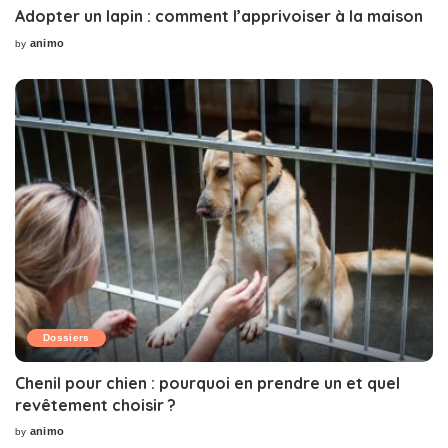
Adopter un lapin : comment l’apprivoiser à la maison
animo
by
Posted
by
Dossiers
Chenil pour chien : pourquoi en prendre un et quel
revêtement choisir ?
animo
by
Posted
by