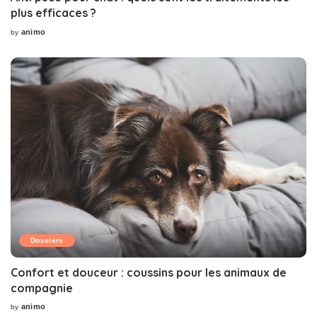
plus efficaces ?
animo
by
Posted
by
Dossiers
Confort et douceur : coussins pour les animaux de
compagnie
animo
by
Posted