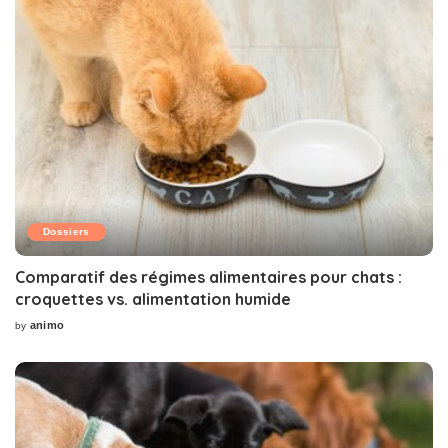
Dossiers
Comparatif des régimes alimentaires pour chats :
croquettes vs. alimentation humide
animo
by
Posted
by