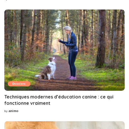
Posted
by
Dossiers
Techniques modernes d’éducation canine : ce qui
fonctionne vraiment
animo
by
Posted
by