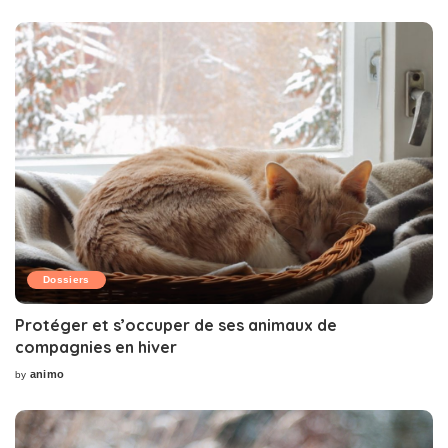
by
Dossiers
Protéger et s’occuper de ses animaux de
compagnies en hiver
animo
by
Posted
by