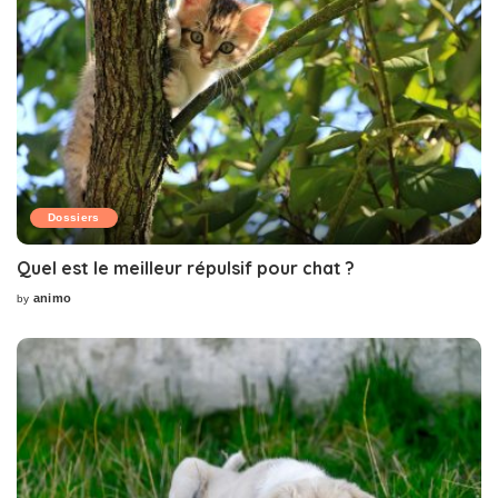
Dossiers
Quel est le meilleur répulsif pour chat ?
animo
by
Posted
by