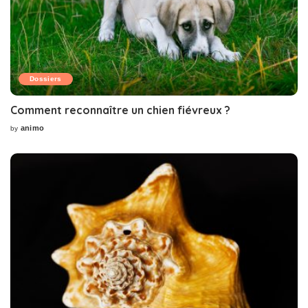
Dossiers
Comment reconnaître un chien fiévreux ?
animo
by
Posted
by