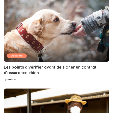
Dossiers
Les points à vérifier avant de signer un contrat
d’assurance chien
animo
by
Posted
by