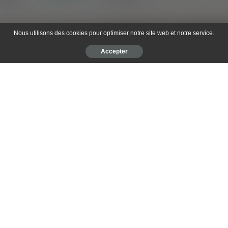
Nous utilisons des cookies pour optimiser notre site web et notre service.
Accepter
Table des matières
Produits pour chat : entre croquettes et pâtées
L’Importance des croquettes de qualité pour les
animaux de compagnie
Produits pour chien : choisir selon ses besoins
Produits de soins et alimentation pour cheval