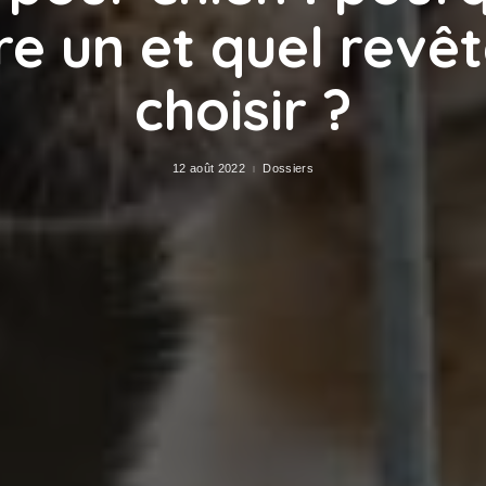
re un et quel revê
choisir ?
12 août 2022
Dossiers