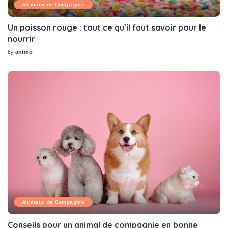
Animaux de Compagnie
Un poisson rouge : tout ce qu’il faut savoir pour le
nourrir
animo
by
Posted
by
Animaux de Compagnie
Conseils pour un animal de compagnie en bonne