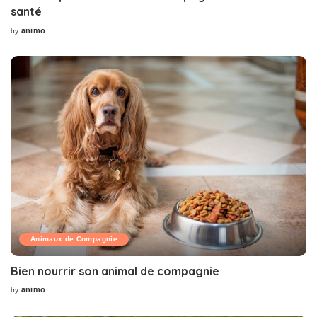
santé
animo
by
Posted
by
Animaux de Compagnie
Bien nourrir son animal de compagnie
animo
by
Posted
by