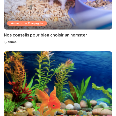
Animaux de Compagnie
Nos conseils pour bien choisir un hamster
animo
by
Posted
by