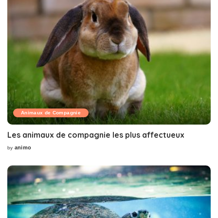
Animaux de Compagnie
Les animaux de compagnie les plus affectueux
animo
by
Posted
by