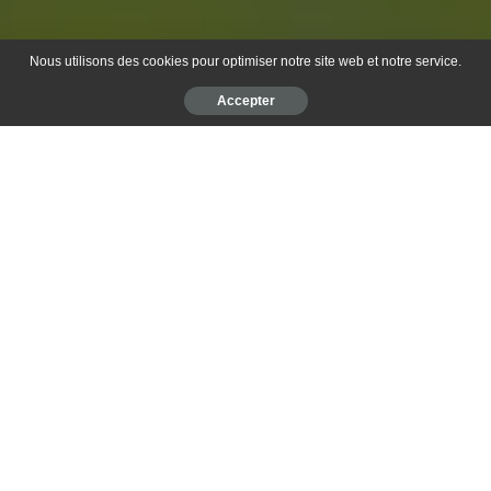
Nous utilisons des cookies pour optimiser notre site web et notre service.
Accepter
Table des matières
Origines et caractéristiques de ce chien miniature
Le spitz nain : un petit chien qui a du caractère
Entretien et nourriture de cette peluche à quatre pattes
Également appelé le Spitz nain, le Loulou de Poméranie est une
petite boule de poil remplie d’énergie. À première vue, ce chien