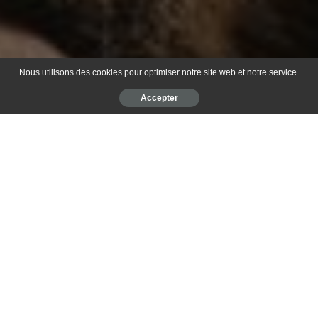
Nous utilisons des cookies pour optimiser notre site web et notre service.
Accepter
Table des matières
Apprendre les bonnes manières avec des ordres
simples et fermes
Faire savoir au chat ce qu’il peut faire ou pas
Disposer des accessoires nécessaires pour bien
l’éduquer
Féliciter et récompenser votre chat pour les bonnes
actions